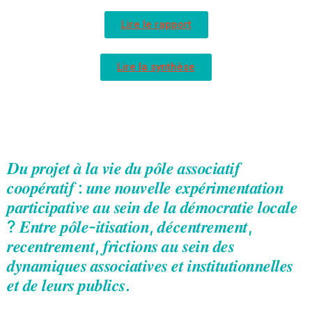
Lire le rapport
Lire la synthèse
𝑫𝒖 𝒑𝒓𝒐𝒋𝒆𝒕 𝒂̀ 𝒍𝒂 𝒗𝒊𝒆 𝒅𝒖 𝒑𝒐̂𝒍𝒆 𝒂𝒔𝒔𝒐𝒄𝒊𝒂𝒕𝒊𝒇
𝒄𝒐𝒐𝒑𝒆́𝒓𝒂𝒕𝒊𝒇 : 𝒖𝒏𝒆 𝒏𝒐𝒖𝒗𝒆𝒍𝒍𝒆 𝒆𝒙𝒑𝒆́𝒓𝒊𝒎𝒆𝒏𝒕𝒂𝒕𝒊𝒐𝒏
𝒑𝒂𝒓𝒕𝒊𝒄𝒊𝒑𝒂𝒕𝒊𝒗𝒆 𝒂𝒖 𝒔𝒆𝒊𝒏 𝒅𝒆 𝒍𝒂 𝒅𝒆́𝒎𝒐𝒄𝒓𝒂𝒕𝒊𝒆 𝒍𝒐𝒄𝒂𝒍𝒆
? 𝑬𝒏𝒕𝒓𝒆 𝒑𝒐̂𝒍𝒆-𝒊𝒕𝒊𝒔𝒂𝒕𝒊𝒐𝒏, 𝒅𝒆́𝒄𝒆𝒏𝒕𝒓𝒆𝒎𝒆𝒏𝒕,
𝒓𝒆𝒄𝒆𝒏𝒕𝒓𝒆𝒎𝒆𝒏𝒕, 𝒇𝒓𝒊𝒄𝒕𝒊𝒐𝒏𝒔 𝒂𝒖 𝒔𝒆𝒊𝒏 𝒅𝒆𝒔
𝒅𝒚𝒏𝒂𝒎𝒊𝒒𝒖𝒆𝒔 𝒂𝒔𝒔𝒐𝒄𝒊𝒂𝒕𝒊𝒗𝒆𝒔 𝒆𝒕 𝒊𝒏𝒔𝒕𝒊𝒕𝒖𝒕𝒊𝒐𝒏𝒏𝒆𝒍𝒍𝒆𝒔
𝒆𝒕 𝒅𝒆 𝒍𝒆𝒖𝒓𝒔 𝒑𝒖𝒃𝒍𝒊𝒄𝒔.