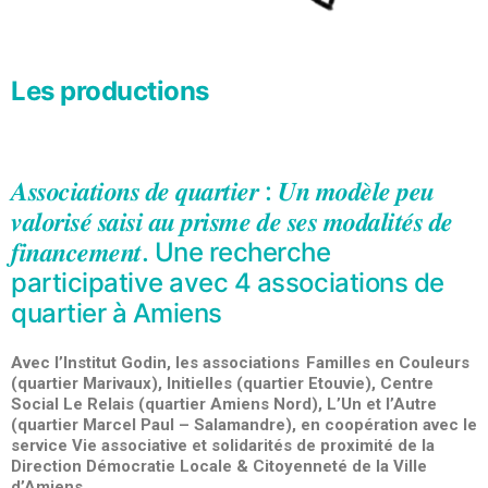
Les productions
𝑨𝒔𝒔𝒐𝒄𝒊𝒂𝒕𝒊𝒐𝒏𝒔 𝒅𝒆 𝒒𝒖𝒂𝒓𝒕𝒊𝒆𝒓 : 𝑼𝒏 𝒎𝒐𝒅𝒆̀𝒍𝒆 𝒑𝒆𝒖
𝒗𝒂𝒍𝒐𝒓𝒊𝒔𝒆́ 𝒔𝒂𝒊𝒔𝒊 𝒂𝒖 𝒑𝒓𝒊𝒔𝒎𝒆 𝒅𝒆 𝒔𝒆𝒔 𝒎𝒐𝒅𝒂𝒍𝒊𝒕𝒆́𝒔 𝒅𝒆
𝒇𝒊𝒏𝒂𝒏𝒄𝒆𝒎𝒆𝒏𝒕.
Une recherche
participative avec 4 associations de
quartier à Amiens
Avec l’Institut Godin, les associations Familles en Couleurs
(quartier Marivaux), Initielles (quartier Etouvie), Centre
Social Le Relais (quartier Amiens Nord), L’Un et l’Autre
(quartier Marcel Paul – Salamandre), en coopération avec le
service Vie associative et solidarités de proximité de la
Direction Démocratie Locale & Citoyenneté de la Ville
d’Amiens.