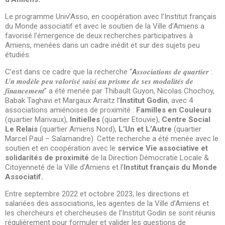
Le programme
Univ’Asso
, en coopération avec l’Institut français
du Monde associatif et avec le soutien de la Ville d’Amiens
a
favorisé l’émergence d
e deux recherches participatives à
Amiens, menées dans un cadre inédit et sur des sujets peu
étudiés.
C’est dans ce cadre que la recherche “
A
𝒔𝒔𝒐𝒄𝒊𝒂𝒕𝒊𝒐𝒏𝒔 𝒅𝒆 𝒒𝒖𝒂𝒓𝒕𝒊𝒆𝒓 :
𝑼𝒏 𝒎𝒐𝒅𝒆̀𝒍𝒆 𝒑𝒆𝒖 𝒗𝒂𝒍𝒐𝒓𝒊𝒔𝒆́ 𝒔𝒂𝒊𝒔𝒊 𝒂𝒖 𝒑𝒓𝒊𝒔𝒎𝒆 𝒅𝒆 𝒔𝒆𝒔 𝒎𝒐𝒅𝒂𝒍𝒊𝒕𝒆́𝒔 𝒅𝒆
𝒇𝒊𝒏𝒂𝒏𝒄𝒆𝒎𝒆𝒏𝒕” a été menée par Thibault Guyon, Nicolas Chochoy,
Babak Taghavi et Margaux Arraitz l’
Institut Godin
, avec 4
associations amiénoises de proximité :
Familles en Couleurs
(quartier Marivaux),
Initielles
(quartier Etouvie),
Centre Social
Le Relais
(quartier Amiens Nord),
L’Un et L’Autre
(quartier
Marcel Paul – Salamandre). Cette recherche a été menée avec le
soutien et en coopération avec le
service Vie associative et
solidarités de proximité
de la
Direction Démocratie Locale &
Citoyenneté de la Ville d’Amiens et l’
Institut français du Monde
Associatif.
Entre septembre 2022 et octobre 2023, les directions et
salariées des associations, les agentes de la Ville d’Amiens et
les chercheurs et chercheuses de l’Institut Godin se sont réunis
régulièrement pour formuler et
valider les questions de